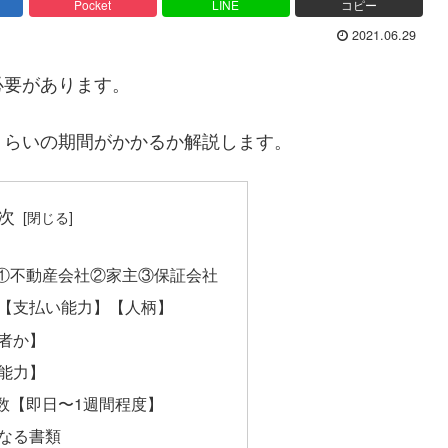
Pocket
LINE
コピー
2021.06.29
必要があります。
くらいの期間がかかるか解説します。
次
①不動産会社②家主③保証会社
【支払い能力】【人柄】
者か】
能力】
数【即日〜1週間程度】
なる書類