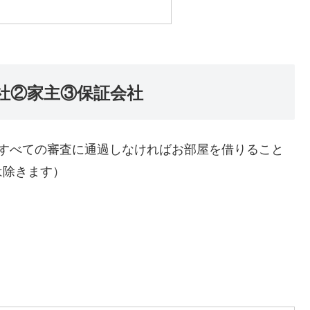
社②家主③保証会社
。すべての審査に通過しなければお部屋を借りること
は除きます）