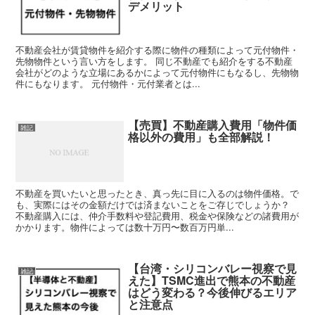
デメリット
不動産会社が賃貸物件を紹介する際に物件の種類によって元付物件・
先物物件という言い方をします。 同じ不動産でも紹介をする不動産
会社がどのような立場にあるかによって元付物件にもなるし、先物物
件にもなります。 元付物件・元付業者とは...
【売買】不動産購入費用「物件価
雑記
格以外の費用」も全部解説！
不動産を買いたいと思ったとき、真っ先に目に入るのは物件価格。で
も、実際にはその金額だけでは済まないことをご存じでしょうか？
不動産購入には、仲介手数料や登記費用、税金や保険などの諸費用が
かかります。物件によっては数十万円〜数百万円単...
【台湾・シリコンバレー視察で見
雑記
えた】TSMC進出で熊本の不動産
はどう変わる？今後伸びるエリア
と注意点