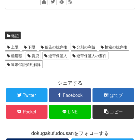
雑記
上限
下限
催告の抗弁権
分別の利益
検索の抗弁権
極度額
賃貸
連帯保証人
連帯保証人の要件
連帯保証契約解除
シェアする
Twitter
Facebook
はてブ
Pocket
LINE
コピー
dokugakufudousanをフォローする