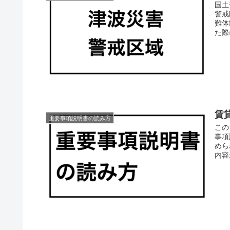
国土
警戒
難体
た際
賃
重要事項説明書の読み方
この
事項
めら
内容