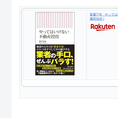
新書718 やっては
藤田知也 ]