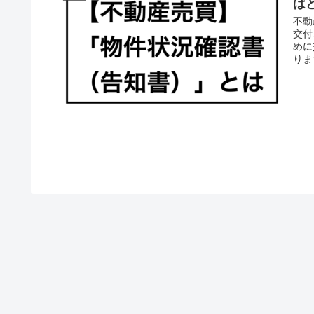
は
不動
交付
めに
りま