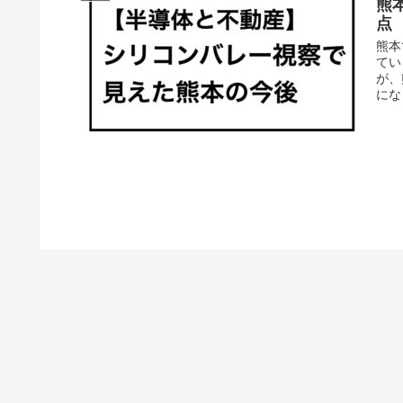
熊
点
熊本
てい
が、
にな